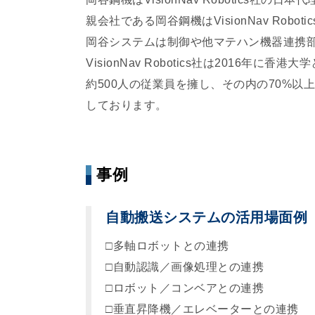
親会社である岡谷鋼機はVisionNav Rob
岡谷システムは制御や他マテハン機器連携
VisionNav Robotics社は201
約500人の従業員を擁し、その内の70%
しております。
事例
自動搬送システムの活用場面例
□多軸ロボットとの連携
□自動認識／画像処理との連携
□ロボット／コンベアとの連携
□垂直昇降機／エレベーターとの連携