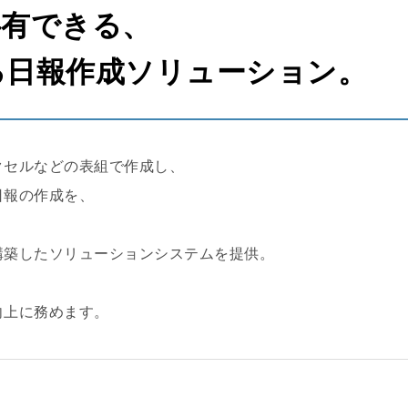
共有できる、
る日報作成ソリューション。
クセルなどの表組で作成し、
日報の作成を、
構築したソリューションシステムを提供。
、
向上に務めます。