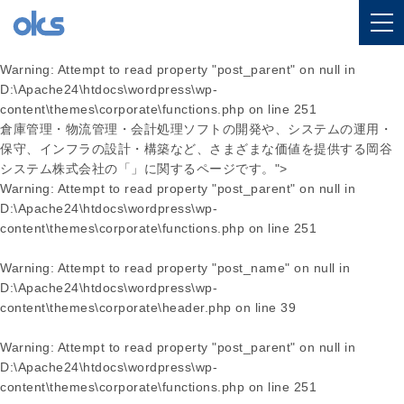
D:\Apache24\htdocs\wordpress\wp-
content\themes\corporate\functions.php on line
300
Warning
: Attempt to read property "post_parent" on null in
D:\Apache24\htdocs\wordpress\wp-
content\themes\corporate\functions.php
on line
251
倉庫管理・物流管理・会計処理ソフトの開発や、システムの運用・
保守、インフラの設計・構築など、さまざまな価値を提供する岡谷
システム株式会社の「」に関するページです。">
Warning
: Attempt to read property "post_parent" on null in
D:\Apache24\htdocs\wordpress\wp-
content\themes\corporate\functions.php
on line
251
Warning
: Attempt to read property "post_name" on null in
D:\Apache24\htdocs\wordpress\wp-
content\themes\corporate\header.php
on line
39
Warning
: Attempt to read property "post_parent" on null in
D:\Apache24\htdocs\wordpress\wp-
content\themes\corporate\functions.php
on line
251